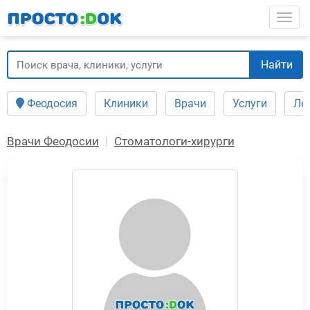
Перейти
Togg
к
основному
содержанию
Найти
Феодосия
Клиники
Врачи
Услуги
Ле
Врачи Феодосии
Стоматологи-хирурги