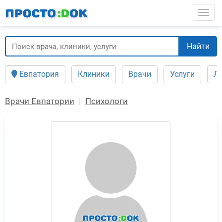
Перейти
Togg
к
основному
содержанию
Найти
Евпатория
Клиники
Врачи
Услуги
Л
Врачи Евпатории
Психологи