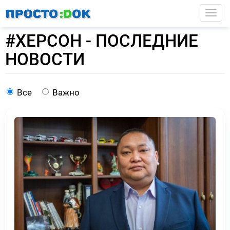
Перейти
Togg
к
основному
#ХЕРСОН - ПОСЛЕДНИЕ
содержанию
НОВОСТИ
Все
Важно