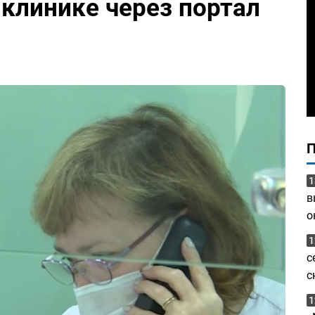
иклинике через портал
1
в
о
1
с
с
1