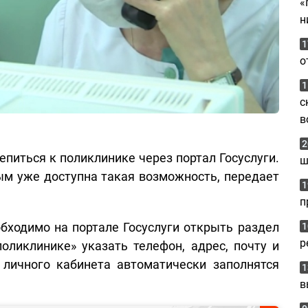
«
н
1
о
1
с
в
2
питься к поликлинике через портал Госуслуги.
ш
рым уже доступна такая возможность, передает
1
п
бходимо на портале Госуслуги открыть раздел
1
р
оликлинике» указать телефон, адрес, почту и
личного кабинета автоматически заполнятся
1
в