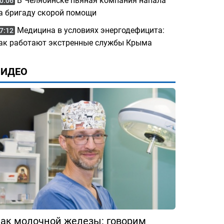
В Челябинске пьяная компания напала
0:06
а бригаду скорой помощи
Медицина в условиях энергодефицита:
7:12
ак работают экстренные службы Крыма
ВИДЕО
ак молочной железы: говорим