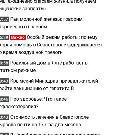
Мы ежедневно спасаем жизни, а получаем
ищенские зарплаты»
Рак молочной железы: говорим
7:57
ткровенно о главном
Особый режим работы: почему
5:39
Важно
корая помощь в Севастополе задерживается
о время воздушной тревоги
Родильный дом в Ялте работает в
0:58
татном режиме
Крымский Минздрав призвал жителей
9:43
ройти вакцинацию от гепатита B
Про здоровье: Что такое
0:46
ефлексотерапия?
Стоимость лечения в Севастополе
3:43
ыросла почти на 17% за два месяца