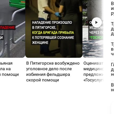
В
и
р
Т
д
д
Т
в
ч
пьяная
В Пятигорске возбуждено
Оценивать кач
Г
ла на
уголовное дело после
медицинской
д
н
й помощи
избиения фельдшера
предложили че
скорой помощи
«Госуслуги»
В
н