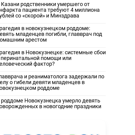
 Казани родственники умершего от
нфаркта пациента требуют 4 миллиона
ублей со «скорой» и Минздрава
рагедия в новокузнецком роддоме:
евять младенцев погибли, главврач под
омашним арестом
рагедия в Новокузнецке: системные сбои
 перинатальной помощи или
еловеческий фактор?
ество
«Жаловаться бесполезно»:
Медработник
лавврача и реаниматолога задержали по
 помощи
женщина сняла разруху в
Сорочинской 
елу о гибели девяти младенцев в
овокузнецком роддоме
рез портал
Гатчинской межрайонной
записали
больнице
видеообращен
 роддоме Новокузнецка умерло девять
и Бастрыкину
оворожденных в новогодние праздники