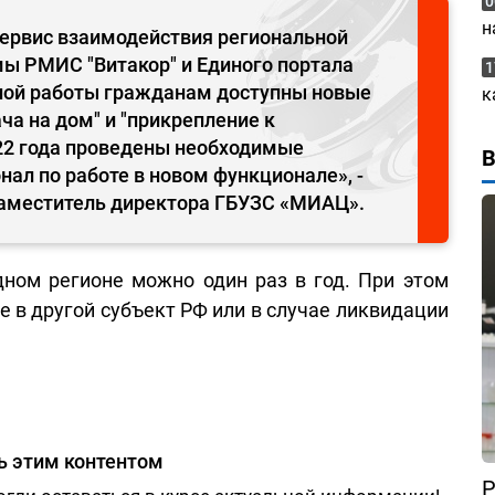
0
н
сервис взаимодействия региональной
ы РМИС "Витакор" и Единого портала
1
нной работы гражданам доступны новые
к
ча на дом" и "прикрепление к
22 года проведены необходимые
нал по работе в новом функционале», -
заместитель директора ГБУЗС «МИАЦ».
дном регионе можно один раз в год. При этом
е в другой субъект РФ или в случае ликвидации
ь этим контентом
Р