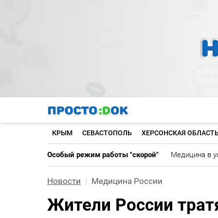
Перейти
к
основному
содержанию
КРЫМ
СЕВАСТОПОЛЬ
ХЕРСОНСКАЯ ОБЛАСТ
Особый режим работы "скорой"
Медицина в у
Новости
Медицина России
Жители России трат