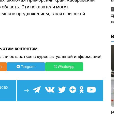
к
 область. Эти показатели могут
1
рынков предложением, так и о высокой
х
н
ь этим контентом
огли оставаться в курсе актуальной информации!
ки
Telegram
WhatsApp
всех
Р