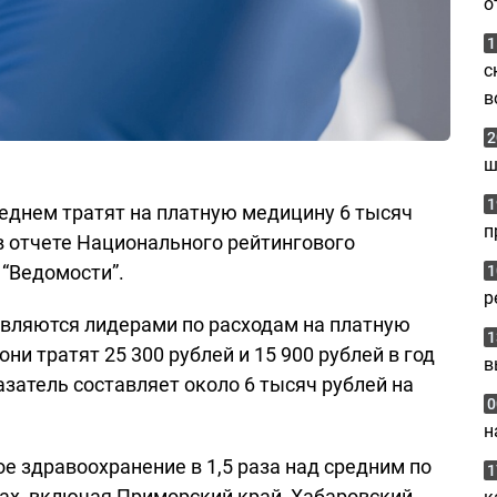
о
1
с
в
2
ш
1
реднем тратят на платную медицину 6 тысяч
п
в отчете Национального рейтингового
 “Ведомости”.
1
р
являются лидерами по расходам на платную
1
ни тратят 25 300 рублей и 15 900 рублей в год
в
азатель составляет около 6 тысяч рублей на
0
н
е здравоохранение в 1,5 раза над средним по
1
нах, включая Приморский край, Хабаровский