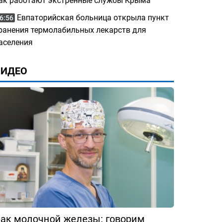
ак работают экстренные службы Крыма
Евпаторийская больница открыла пункт
6:56
ранения термолабильных лекарств для
аселения
ВИДЕО
ак молочной железы: говорим