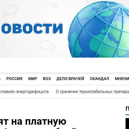
Ь
РОССИЯ
МИР
ВОЗ
ДЕЛО ВРАЧЕЙ
СКАНДАЛ
МНЕНИ
словиях энергодефицита
О хранении термолабильных препар
ят на платную