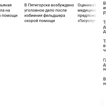
В
пьяная
В Пятигорске возбуждено
Оценивать кач
и
ла на
уголовное дело после
медицинской
р
й помощи
избиения фельдшера
предложили че
скорой помощи
«Госуслуги»
Т
д
д
Т
в
ч
Г
д
н
В
н