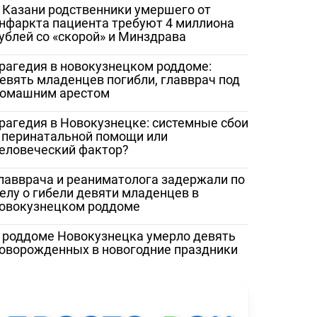
 Казани родственники умершего от
ество
«Жаловаться бесполезно»:
Медработник
нфаркта пациента требуют 4 миллиона
 помощи
женщина сняла разруху в
Сорочинской 
ублей со «скорой» и Минздрава
рез портал
Гатчинской межрайонной
записали
больнице
видеообращен
рагедия в новокузнецком роддоме:
и Бастрыкину
евять младенцев погибли, главврач под
омашним арестом
рагедия в Новокузнецке: системные сбои
 перинатальной помощи или
еловеческий фактор?
лавврача и реаниматолога задержали по
елу о гибели девяти младенцев в
овокузнецком роддоме
 роддоме Новокузнецка умерло девять
оворожденных в новогодние праздники