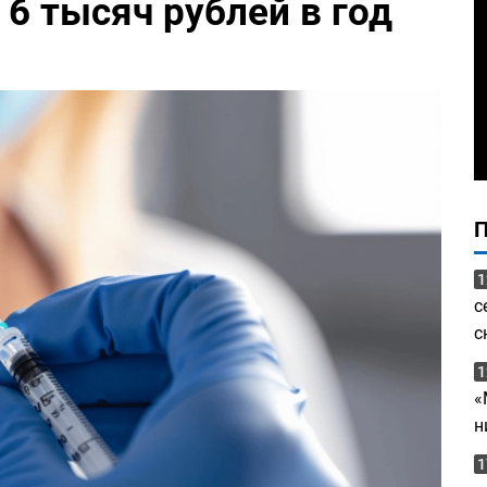
6 тысяч рублей в год
1
с
с
1
«
н
1