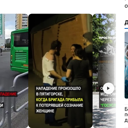
о
Д
Б
п
д