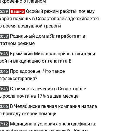
ткровенно о главном
Особый режим работы: почему
5:39
Важно
корая помощь в Севастополе задерживается
о время воздушной тревоги
Родильный дом в Ялте работает в
0:58
татном режиме
Крымский Минздрав призвал жителей
9:43
ройти вакцинацию от гепатита B
Про здоровье: Что такое
0:46
ефлексотерапия?
Стоимость лечения в Севастополе
3:43
ыросла почти на 17% за два месяца
В Челябинске пьяная компания напала
0:06
а бригаду скорой помощи
Медицина в условиях энергодефицита:
7:12