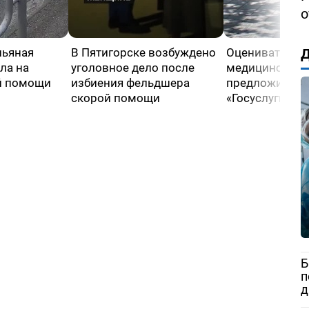
о
Д
пьяная
В Пятигорске возбуждено
Оценивать кач
ла на
уголовное дело после
медицинской
й помощи
избиения фельдшера
предложили че
скорой помощи
«Госуслуги»
Б
п
д