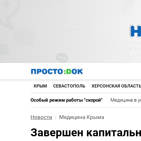
Перейти
к
основному
содержанию
КРЫМ
СЕВАСТОПОЛЬ
ХЕРСОНСКАЯ ОБЛАСТ
Особый режим работы "скорой"
Медицина в у
Новости
Медицина Крыма
Завершен капиталь