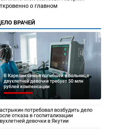
ткровенно о главном
ЕЛО ВРАЧЕЙ
ество
«Жаловаться бесполезно»:
Медработник
 помощи
женщина сняла разруху в
Сорочинской 
рез портал
Гатчинской межрайонной
записали
больнице
видеообращен
и Бастрыкину
В Карелии семья погибшей в больнице
двухлетней девочки требует 50 млн
рублей компенсации
астрыкин потребовал возбудить дело
осле отказа в госпитализации
вухлетней девочки в Якутии