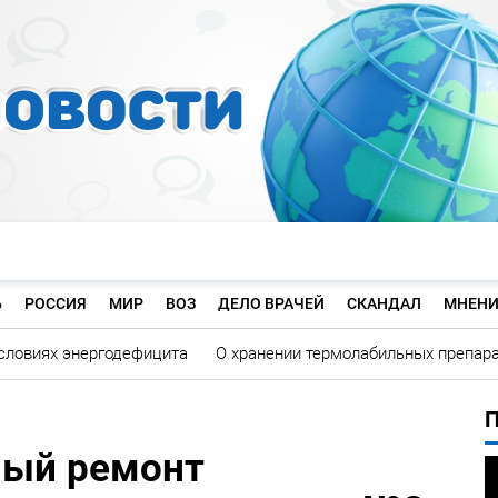
Ь
РОССИЯ
МИР
ВОЗ
ДЕЛО ВРАЧЕЙ
СКАНДАЛ
МНЕНИ
словиях энергодефицита
О хранении термолабильных препар
ный ремонт