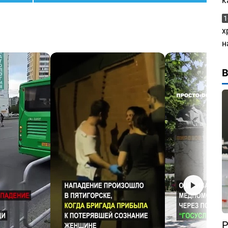
к
1
х
н
Р