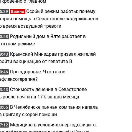
ткровенно о главном
Особый режим работы: почему
5:39
Важно
корая помощь в Севастополе задерживается
о время воздушной тревоги
Родильный дом в Ялте работает в
0:58
татном режиме
Крымский Минздрав призвал жителей
9:43
ройти вакцинацию от гепатита B
Про здоровье: Что такое
0:46
ефлексотерапия?
Стоимость лечения в Севастополе
3:43
ыросла почти на 17% за два месяца
В Челябинске пьяная компания напала
0:06
а бригаду скорой помощи
Медицина в условиях энергодефицита:
7:12