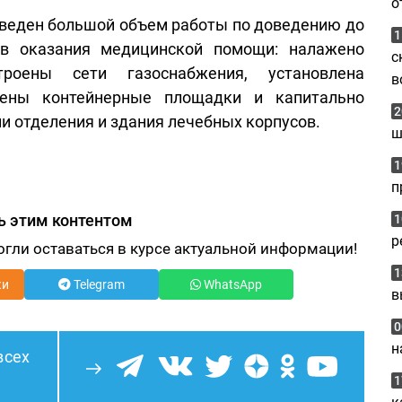
о
оведен большой объем работы по доведению до
1
ов оказания медицинской помощи: налажено
с
строены сети газоснабжения, установлена
в
роены контейнерные площадки и капитально
2
 отделения и здания лечебных корпусов.
ш
1
п
ь этим контентом
1
р
огли оставаться в курсе актуальной информации!
1
ки
Telegram
WhatsApp
в
0
н
всех
1