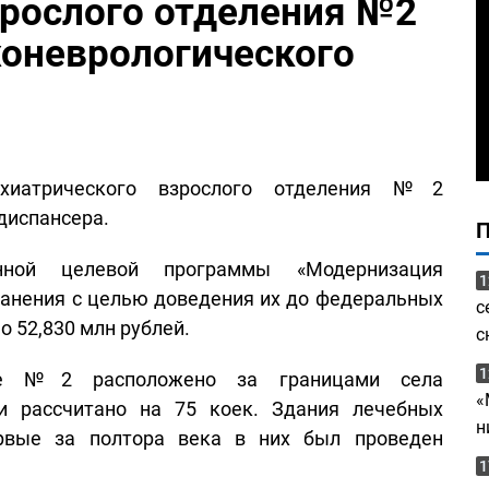
зрослого отделения №2
хоневрологического
хиатрического взрослого отделения №2
диспансера.
ной целевой программы «Модернизация
1
анения с целью доведения их до федеральных
с
 52,830 млн рублей.
с
1
ние №2 расположено за границами села
«
и рассчитано на 75 коек. Здания лечебных
н
ервые за полтора века в них был проведен
1