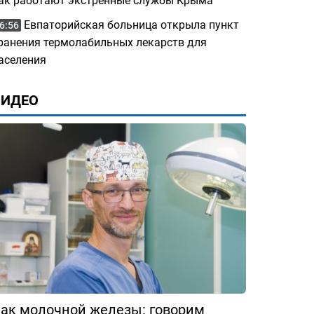
ак работают экстренные службы Крыма
Евпаторийская больница открыла пункт
6:56
ранения термолабильных лекарств для
аселения
ВИДЕО
ак молочной железы: говорим