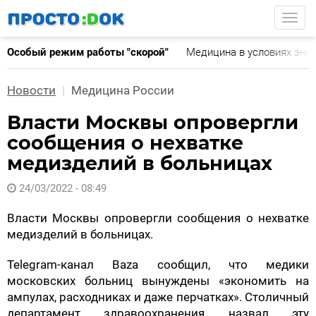
Перейти
Togg
к
основному
Особый режим работы "скорой"
Медицина в условиях эне
содержанию
Новости
Медицина России
Власти Москвы опровергли
сообщения о нехватке
медизделий в больницах
24/03/2022 - 08:49
Власти Москвы опровергли сообщения о нехватке
медизделий в больницах.
Telegram-канал Baza сообщил, что медики
московских больниц вынуждены «экономить на
ампулах, расходниках и даже перчатках». Столичный
департамент здравоохранения назвал эту