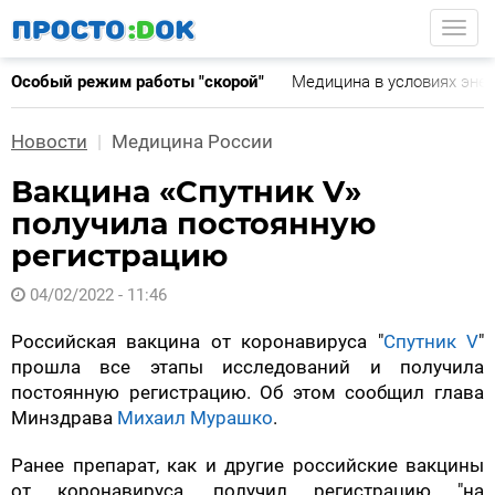
Перейти
Togg
к
основному
Особый режим работы "скорой"
Медицина в условиях эне
содержанию
Новости
Медицина России
Вакцина «Спутник V»
получила постоянную
регистрацию
04/02/2022 - 11:46
Российская вакцина от коронавируса "
Спутник V
"
прошла все этапы исследований и получила
постоянную регистрацию. Об этом сообщил глава
Минздрава
Михаил Мурашко
.
Ранее препарат, как и другие российские вакцины
от коронавируса, получил регистрацию "на