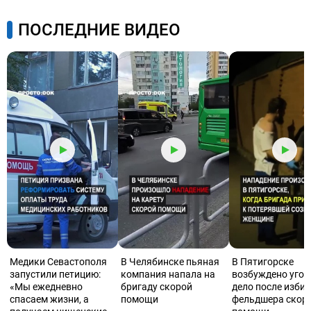
ПОСЛЕДНИЕ ВИДЕО
Медики Севастополя
В Челябинске пьяная
В Пятигорске
запустили петицию:
компания напала на
возбуждено угол
«Мы ежедневно
бригаду скорой
дело после изби
спасаем жизни, а
помощи
фельдшера скор