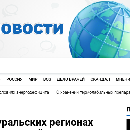
Ь
РОССИЯ
МИР
ВОЗ
ДЕЛО ВРАЧЕЙ
СКАНДАЛ
МНЕНИ
словиях энергодефицита
О хранении термолабильных препар
уральских регионах