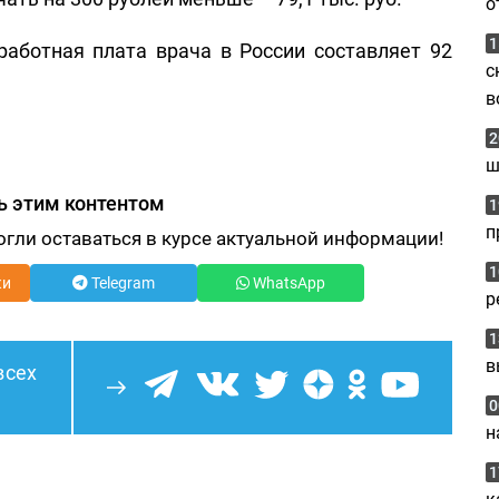
о
1
аработная плата врача в России составляет 92
с
в
2
ш
ь этим контентом
1
п
огли оставаться в курсе актуальной информации!
1
ки
Telegram
WhatsApp
р
1
в
всех
0
н
1