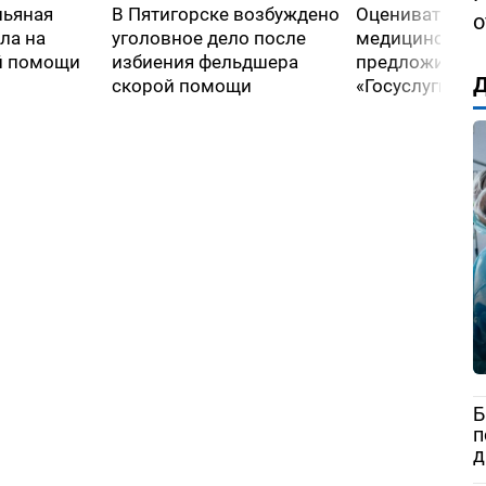
пьяная
В Пятигорске возбуждено
Оценивать кач
о
ла на
уголовное дело после
медицинской
й помощи
избиения фельдшера
предложили че
Д
скорой помощи
«Госуслуги»
Б
п
д