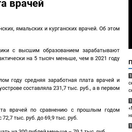
та врачей
ских, ямальских и курганских врачей. Об этом
дики с высшим образованием зарабатывают
рактически на 5 тысяч меньше, чем в 2021 году
1
лом году средняя заработная плата врачей и
с
строве составляла 231,7 тыс. руб., а в первом
с
1
«
лата врачей по сравнению с прошлым годом
н
72,7 тыс. руб. до 69,9 тыс. руб.
1
ать на 300 рублей меньше – 79,1 тыс. руб.