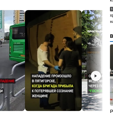
к
1
х
н
Р