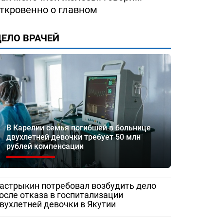
ество
«Жаловаться бесполезно»:
Медработник
ткровенно о главном
 помощи
женщина сняла разруху в
Сорочинской 
рез портал
Гатчинской межрайонной
записали
ЕЛО ВРАЧЕЙ
больнице
видеообращен
и Бастрыкину
В Карелии семья погибшей в больнице
двухлетней девочки требует 50 млн
рублей компенсации
астрыкин потребовал возбудить дело
осле отказа в госпитализации
вухлетней девочки в Якутии