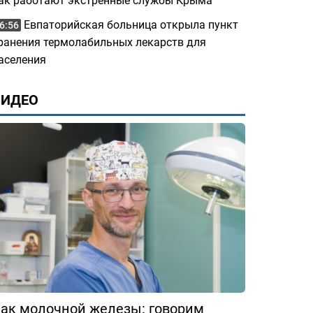
ак работают экстренные службы Крыма
Евпаторийская больница открыла пункт
6:56
ранения термолабильных лекарств для
аселения
ВИДЕО
ак молочной железы: говорим