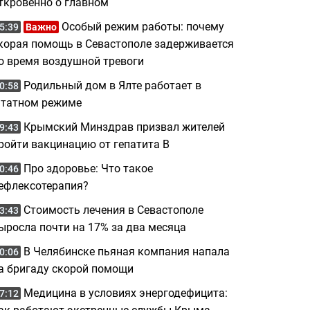
ткровенно о главном
Особый режим работы: почему
5:39
Важно
корая помощь в Севастополе задерживается
о время воздушной тревоги
Родильный дом в Ялте работает в
0:58
татном режиме
Крымский Минздрав призвал жителей
9:43
ройти вакцинацию от гепатита B
Про здоровье: Что такое
0:46
ефлексотерапия?
Стоимость лечения в Севастополе
3:43
ыросла почти на 17% за два месяца
В Челябинске пьяная компания напала
0:06
а бригаду скорой помощи
Медицина в условиях энергодефицита:
7:12