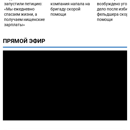
запустили петицию:
компания напала на
возбуждено угол
«Мы ежедневно
бригаду скорой
дело после изби
спасаем жизни, а
помощи
фельдшера скор
получаем нищенские
помощи
зарплаты»
ПРЯМОЙ ЭФИР