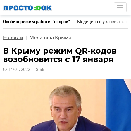
Перейти
Togg
к
основному
Особый режим работы "скорой"
Медицина в условиях эне
содержанию
Новости
Медицина Крыма
В Крыму режим QR-кодов
возобновится с 17 января
14/01/2022 - 13:56