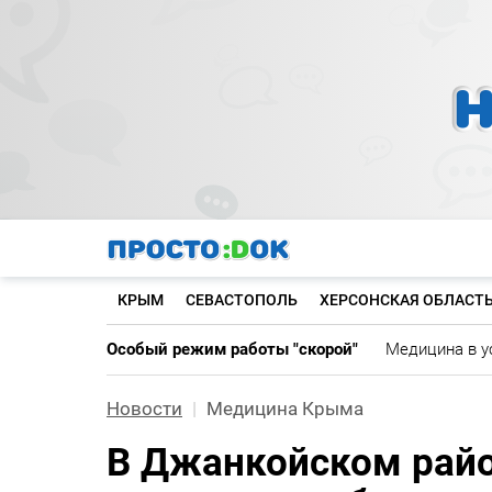
Перейти
к
основному
содержанию
КРЫМ
СЕВАСТОПОЛЬ
ХЕРСОНСКАЯ ОБЛАСТ
Особый режим работы "скорой"
Медицина в у
Новости
Медицина Крыма
В Джанкойском райо