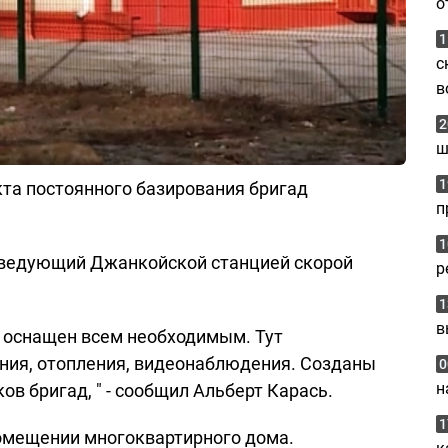
о
1
с
в
2
ш
1
та постоянного базирования бригад
п
1
заведующий Джанкойской станцией скорой
р
1
в
 оснащен всем необходимым. Тут
ния, отопления, видеонаблюдения. Созданы
0
н
в бригад, " - сообщил Альберт Карась.
1
помещении многоквартирного дома.