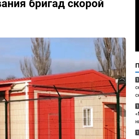
вания бригад скорой
1
с
с
1
«
н
1