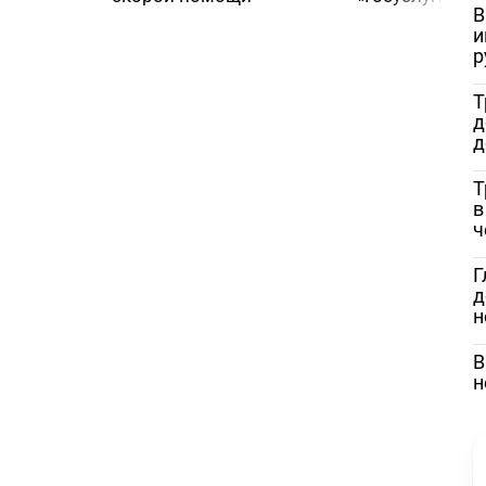
В
и
р
Т
д
д
Т
в
ч
Г
д
н
В
н