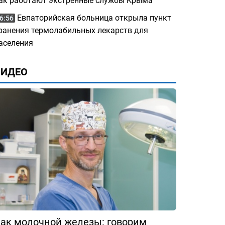
ак работают экстренные службы Крыма
Евпаторийская больница открыла пункт
6:56
ранения термолабильных лекарств для
аселения
ВИДЕО
ак молочной железы: говорим