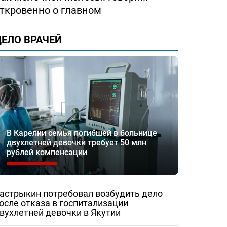
ткровенно о главном
ЕЛО ВРАЧЕЙ
В Карелии семья погибшей в больнице
двухлетней девочки требует 50 млн
рублей компенсации
ество
«Жаловаться бесполезно»:
Медработник
астрыкин потребовал возбудить дело
 помощи
женщина сняла разруху в
Сорочинской 
осле отказа в госпитализации
вухлетней девочки в Якутии
рез портал
Гатчинской межрайонной
записали
больнице
видеообращен