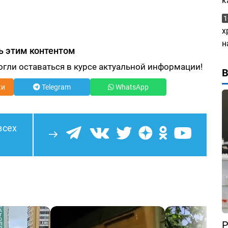
к
1
х
н
ь этим контентом
огли оставаться в курсе актуальной информации!
ки
Telegram
WhatsApp
всех
Р