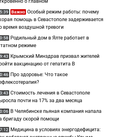
ткровенно о главном
Особый режим работы: почему
5:39
Важно
корая помощь в Севастополе задерживается
о время воздушной тревоги
Родильный дом в Ялте работает в
0:58
татном режиме
Крымский Минздрав призвал жителей
9:43
ройти вакцинацию от гепатита B
Про здоровье: Что такое
0:46
ефлексотерапия?
Стоимость лечения в Севастополе
3:43
ыросла почти на 17% за два месяца
В Челябинске пьяная компания напала
0:06
а бригаду скорой помощи
Медицина в условиях энергодефицита:
7:12