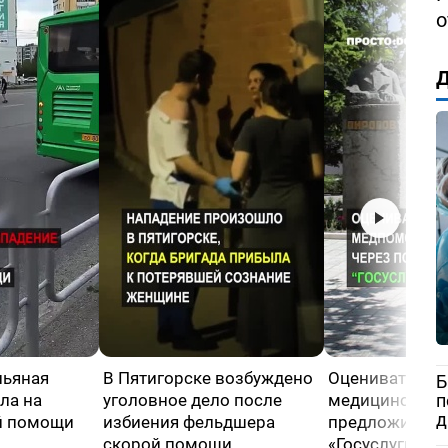
о
Д
пьяная
В Пятигорске возбуждено
Оценивать кач
Б
ла на
уголовное дело после
медицинской
п
д
й помощи
избиения фельдшера
предложили че
скорой помощи
«Госуслуги»