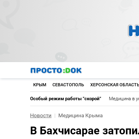
Перейти
к
основному
содержанию
КРЫМ
СЕВАСТОПОЛЬ
ХЕРСОНСКАЯ ОБЛАСТ
Особый режим работы "скорой"
Медицина в у
Новости
Медицина Крыма
В Бахчисарае затопи