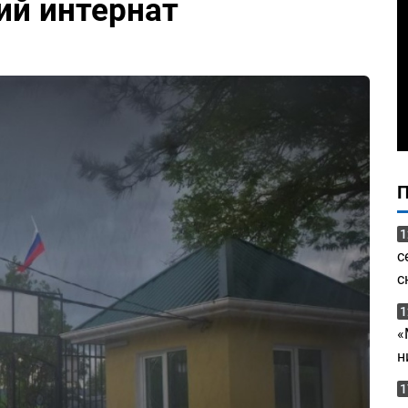
ий интернат
1
с
с
1
«
н
1