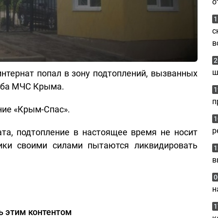
о
1
с
в
2
ш
нтернат попал в зону подтоплений, вызванных
жба МЧС Крыма.
1
п
ние «Крым-Спас».
1
р
та, подтопление в настоящее время не носит
ники своими силами пытаются ликвидировать
1
в
0
н
1
ь этим контентом