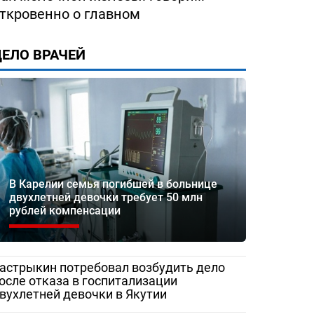
ткровенно о главном
ЕЛО ВРАЧЕЙ
В Карелии семья погибшей в больнице
ество
«Жаловаться бесполезно»:
Медработник
двухлетней девочки требует 50 млн
 помощи
женщина сняла разруху в
Сорочинской 
рублей компенсации
рез портал
Гатчинской межрайонной
записали
больнице
видеообращен
и Бастрыкину
астрыкин потребовал возбудить дело
осле отказа в госпитализации
вухлетней девочки в Якутии