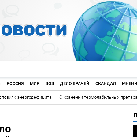
Ь
РОССИЯ
МИР
ВОЗ
ДЕЛО ВРАЧЕЙ
СКАНДАЛ
МНЕНИ
словиях энергодефицита
О хранении термолабильных препар
ло