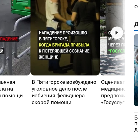
о
Д
пьяная
В Пятигорске возбуждено
Оценивать кач
ла на
уголовное дело после
медицинской
й помощи
избиения фельдшера
предложили че
скорой помощи
«Госуслуги»
Б
п
д