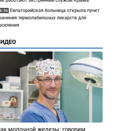
ак работают экстренные службы Крыма
Евпаторийская больница открыла пункт
6:56
ранения термолабильных лекарств для
аселения
ВИДЕО
ак молочной железы: говорим