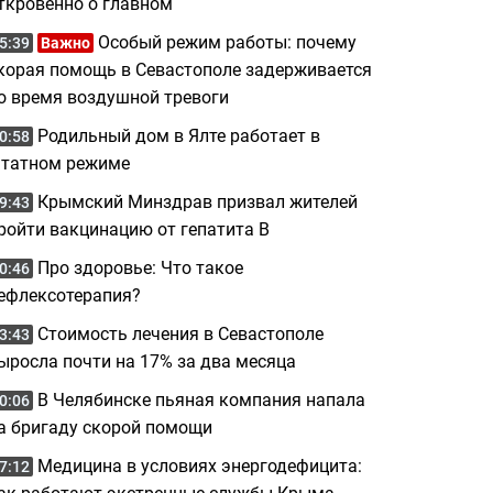
ткровенно о главном
Особый режим работы: почему
5:39
Важно
корая помощь в Севастополе задерживается
о время воздушной тревоги
Родильный дом в Ялте работает в
0:58
татном режиме
Крымский Минздрав призвал жителей
9:43
ройти вакцинацию от гепатита B
Про здоровье: Что такое
0:46
ефлексотерапия?
Стоимость лечения в Севастополе
3:43
ыросла почти на 17% за два месяца
В Челябинске пьяная компания напала
0:06
а бригаду скорой помощи
Медицина в условиях энергодефицита:
7:12