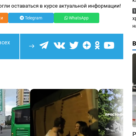
к
огли оставаться в курсе актуальной информации!
1
ки
Telegram
WhatsApp
х
н
всех
Р