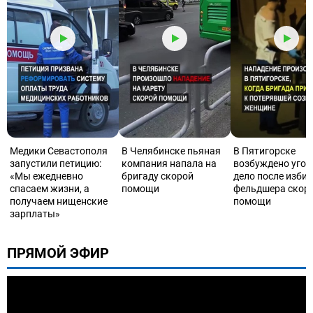
Медики Севастополя
В Челябинске пьяная
В Пятигорске
запустили петицию:
компания напала на
возбуждено угол
«Мы ежедневно
бригаду скорой
дело после изби
спасаем жизни, а
помощи
фельдшера скор
получаем нищенские
помощи
зарплаты»
ПРЯМОЙ ЭФИР