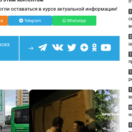
о
огли оставаться в курсе актуальной информации!
1
с
ки
Telegram
WhatsApp
в
2
ш
всех
1
п
1
р
1
в
0
н
1