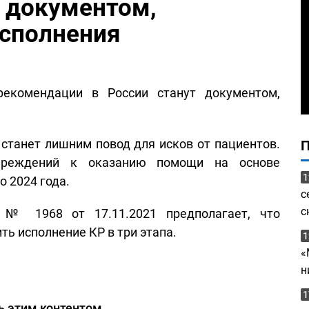
 документом,
сполнения
рекомендации в России станут документом,
 станет лишним повод для исков от пациентов.
чреждений к оказанию помощи на основе
1
 2024 года.
с
с
 № 1968 от 17.11.2021 предполагает, что
ь исполнение КР в три этапа.
1
«
н
1
ь этим контентом