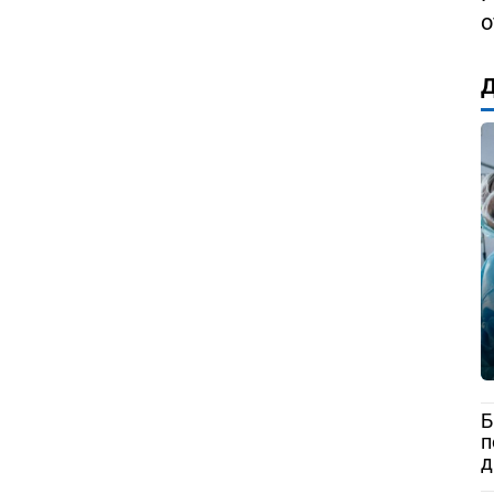
о
Д
Б
п
д