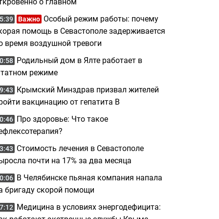
ткровенно о главном
Особый режим работы: почему
5:39
Важно
корая помощь в Севастополе задерживается
о время воздушной тревоги
Родильный дом в Ялте работает в
0:58
татном режиме
Крымский Минздрав призвал жителей
9:43
ройти вакцинацию от гепатита B
Про здоровье: Что такое
0:46
ефлексотерапия?
Стоимость лечения в Севастополе
3:43
ыросла почти на 17% за два месяца
В Челябинске пьяная компания напала
0:06
а бригаду скорой помощи
Медицина в условиях энергодефицита:
7:12