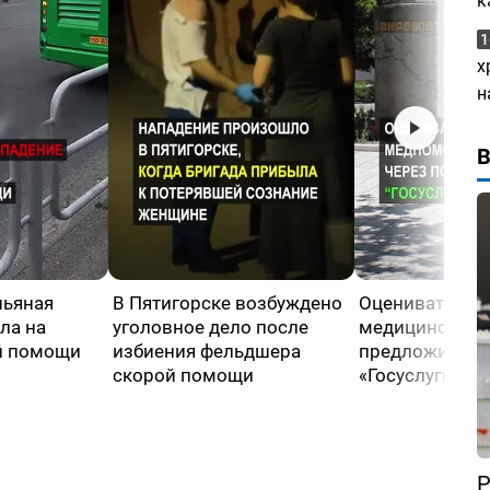
к
1
х
н
пьяная
В Пятигорске возбуждено
Оценивать кач
ла на
уголовное дело после
медицинской
й помощи
избиения фельдшера
предложили че
скорой помощи
«Госуслуги»
Р