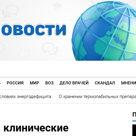
Ь
РОССИЯ
МИР
ВОЗ
ДЕЛО ВРАЧЕЙ
СКАНДАЛ
МНЕНИ
словиях энергодефицита
О хранении термолабильных препар
а клинические