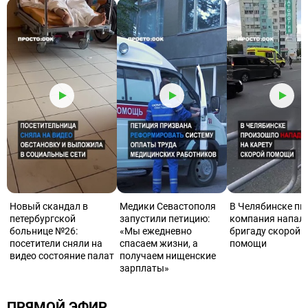
Новый скандал в
Медики Севастополя
В Челябинске пь
петербургской
запустили петицию:
компания напала
больнице №26:
«Мы ежедневно
бригаду скорой
посетители сняли на
спасаем жизни, а
помощи
видео состояние палат
получаем нищенские
зарплаты»
ПРЯМОЙ ЭФИР