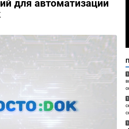
ий для автоматизации
к
1
в
о
1
с
с
1