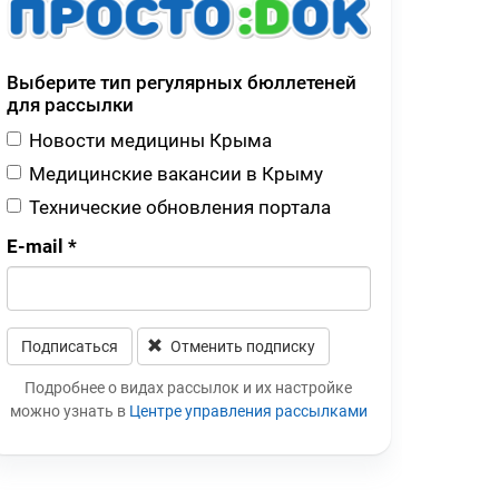
Выберите тип регулярных бюллетеней
для рассылки
Новости медицины Крыма
Медицинские вакансии в Крыму
Технические обновления портала
E-mail
*
Подписаться
Отменить подписку
ество
«Жаловаться бесполезно»:
Медработник
Leave this field blank
 помощи
женщина сняла разруху в
Сорочинской 
Подробнее о видах рассылок и их настройке
рез портал
Гатчинской межрайонной
записали
можно узнать в
Центре управления рассылками
больнице
видеообращен
и Бастрыкину