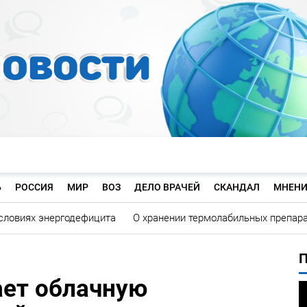
Ь
РОССИЯ
МИР
ВОЗ
ДЕЛО ВРАЧЕЙ
СКАНДАЛ
МНЕНИ
словиях энергодефицита
О хранении термолабильных препар
ает облачную