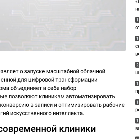
«
н
1
о
1
с
в
2
являет о запуске масштабной облачной
ш
аченной для цифровой трансформации
1
ма объединяет в себе набор
п
рые позволяют клиникам автоматизировать
1
конверсию в записи и оптимизировать рабочие
р
ий искусственного интеллекта.
1
 современной клиники
в