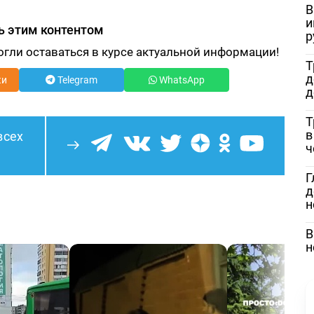
В
и
ь этим контентом
р
огли оставаться в курсе актуальной информации!
Т
д
ки
Telegram
WhatsApp
д
Т
в
всех
ч
Г
д
н
В
н