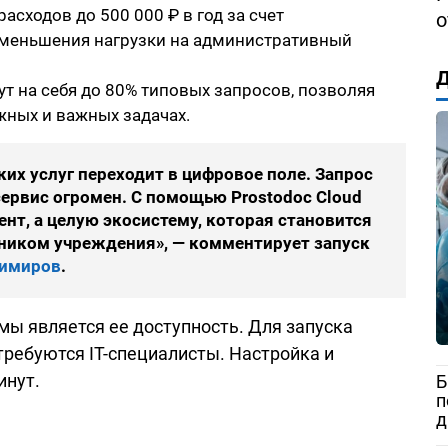
сходов до 500 000 ₽ в год за счет
о
уменьшения нагрузки на административный
Д
т на себя до 80% типовых запросов, позволяя
жных и важных задачах.
х услуг переходит в цифровое поле. Запрос
ервис огромен. С помощью Prostodoc Cloud
нт, а целую экосистему, которая становится
иком учреждения», — комментирует запуск
имиров
.
ы является ее доступность. Для запуска
требуются IT-специалисты. Настройка и
инут.
Б
п
д