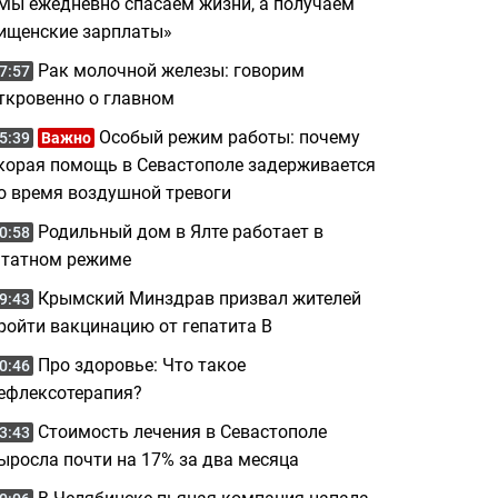
Мы ежедневно спасаем жизни, а получаем
ищенские зарплаты»
Рак молочной железы: говорим
7:57
ткровенно о главном
Особый режим работы: почему
5:39
Важно
корая помощь в Севастополе задерживается
о время воздушной тревоги
Родильный дом в Ялте работает в
0:58
татном режиме
Крымский Минздрав призвал жителей
9:43
ройти вакцинацию от гепатита B
Про здоровье: Что такое
0:46
ефлексотерапия?
Стоимость лечения в Севастополе
3:43
ыросла почти на 17% за два месяца