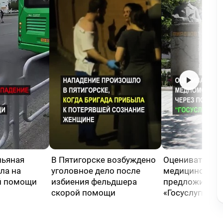
пьяная
В Пятигорске возбуждено
Оценивать кач
ла на
уголовное дело после
медицинской
й помощи
избиения фельдшера
предложили че
скорой помощи
«Госуслуги»