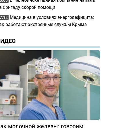
В Челябинске пьяная компания напала
0:06
а бригаду скорой помощи
Медицина в условиях энергодефицита:
7:12
ак работают экстренные службы Крыма
ВИДЕО
ак молочной железы: говорим