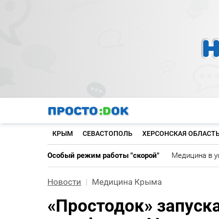
Перейти
к
основному
содержанию
КРЫМ
СЕВАСТОПОЛЬ
ХЕРСОНСКАЯ ОБЛАСТ
Особый режим работы "скорой"
Медицина в у
Новости
Медицина Крыма
«Простодок» запуск