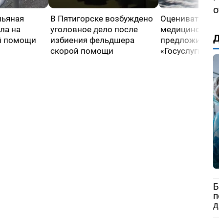
о
пьяная
В Пятигорске возбуждено
Оценивать кач
ла на
уголовное дело после
медицинской
Д
й помощи
избиения фельдшера
предложили че
скорой помощи
«Госуслуги»
Б
п
д