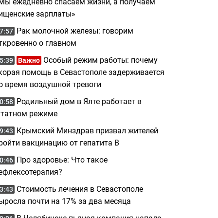
Мы ежедневно спасаем жизни, а получаем
ищенские зарплаты»
Рак молочной железы: говорим
7:57
ткровенно о главном
Особый режим работы: почему
5:39
Важно
корая помощь в Севастополе задерживается
о время воздушной тревоги
Родильный дом в Ялте работает в
0:58
татном режиме
Крымский Минздрав призвал жителей
9:43
ройти вакцинацию от гепатита B
Про здоровье: Что такое
0:46
ефлексотерапия?
Стоимость лечения в Севастополе
3:43
ыросла почти на 17% за два месяца