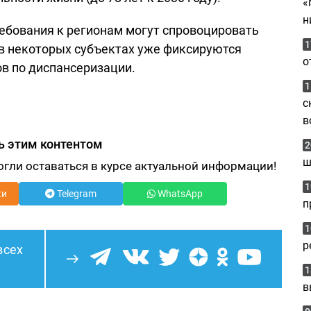
«
н
ебования к регионам могут спровоцировать
1
 в некоторых субъектах уже фиксируются
о
в по диспансеризации.
1
с
в
ь этим контентом
2
ш
огли оставаться в курсе актуальной информации!
1
ки
Telegram
WhatsApp
п
1
р
всех
1
в