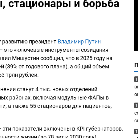
, стационары и борьба
у развитию президент
Владимир Путин
 — это «ключевые инструменты созидания
аил Мишустин сообщил, что в 2025 году на
й (39% от годового плана), а общий объем
3 трлн рублей.
1
в
ении станут 4 тыс. новых отделений
о
нных районах, включая модульные ФАПы в
и, а также 55 стационаров для пациентов,
1
с
с
 эти показатели включены в KPI губернаторов,
1
ности жизни (до 78 лет к 2030 году).