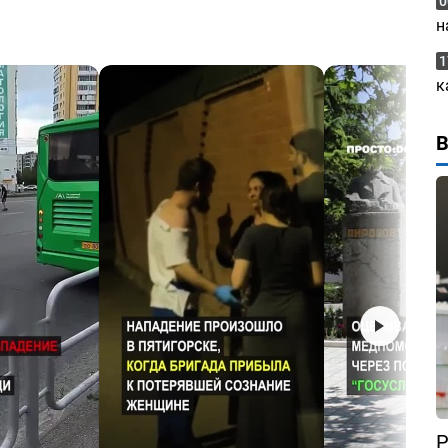
0
н
1
к
Р