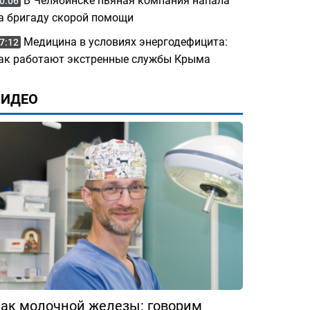
В Челябинске пьяная компания напала
0:06
а бригаду скорой помощи
Медицина в условиях энергодефицита:
7:12
ак работают экстренные службы Крыма
ВИДЕО
ак молочной железы: говорим