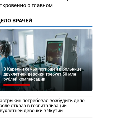
ткровенно о главном
ество
«Жаловаться бесполезно»:
Медработник
 помощи
женщина сняла разруху в
Сорочинской 
ЕЛО ВРАЧЕЙ
рез портал
Гатчинской межрайонной
записали
больнице
видеообращен
и Бастрыкину
В Карелии семья погибшей в больнице
двухлетней девочки требует 50 млн
рублей компенсации
астрыкин потребовал возбудить дело
осле отказа в госпитализации
вухлетней девочки в Якутии