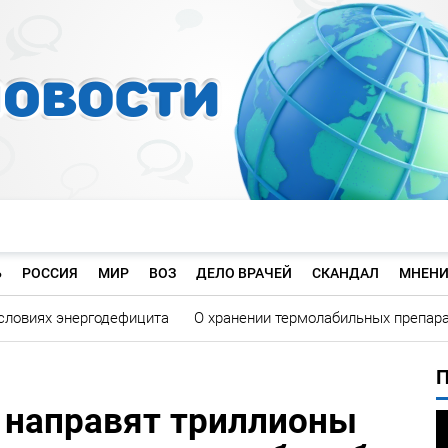
Ь
РОССИЯ
МИР
ВОЗ
ДЕЛО ВРАЧЕЙ
СКАНДАЛ
МНЕНИ
словиях энергодефицита
О хранении термолабильных препар
 направят триллионы