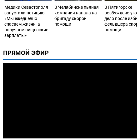
Медики Севастополя
В Челябинске пьяная
В Пятигорске
запустили петицию:
компания напала на
возбуждено угол
«Мы ежедневно
бригаду скорой
дело после изби
спасаем жизни, а
помощи
фельдшера скор
получаем нищенские
помощи
зарплаты»
ПРЯМОЙ ЭФИР