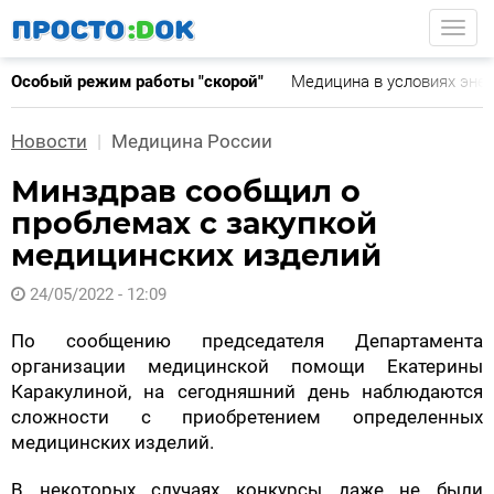
Перейти
Togg
к
основному
Особый режим работы "скорой"
Медицина в условиях эне
содержанию
Новости
Медицина России
Минздрав сообщил о
проблемах с закупкой
медицинских изделий
24/05/2022 - 12:09
По сообщению председателя Департамента
организации медицинской помощи Екатерины
Каракулиной, на сегодняшний день наблюдаются
сложности с приобретением определенных
медицинских изделий.
В некоторых случаях конкурсы даже не были