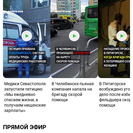
Медики Севастополя
В Челябинске пьяная
В Пятигорске
запустили петицию:
компания напала на
возбуждено угол
«Мы ежедневно
бригаду скорой
дело после изби
спасаем жизни, а
помощи
фельдшера скор
получаем нищенские
помощи
зарплаты»
ПРЯМОЙ ЭФИР