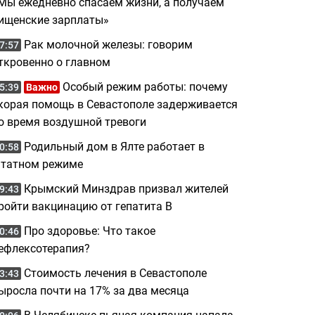
Мы ежедневно спасаем жизни, а получаем
ищенские зарплаты»
Рак молочной железы: говорим
7:57
ткровенно о главном
Особый режим работы: почему
5:39
Важно
корая помощь в Севастополе задерживается
о время воздушной тревоги
Родильный дом в Ялте работает в
0:58
татном режиме
Крымский Минздрав призвал жителей
9:43
ройти вакцинацию от гепатита B
Про здоровье: Что такое
0:46
ефлексотерапия?
Стоимость лечения в Севастополе
3:43
ыросла почти на 17% за два месяца