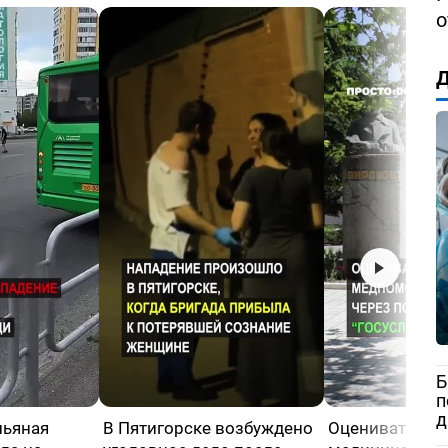
о
Д
Б
п
д
пьяная
В Пятигорске возбуждено
Оценивать кач