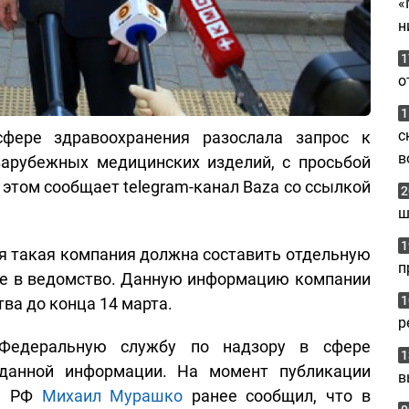
«
н
1
о
1
с
фере здравоохранения разослала запрос к
в
арубежных медицинских изделий, с просьбой
б этом сообщает telegram-канал Baza со ссылкой
2
ш
1
я такая компания должна составить отдельную
п
 ее в ведомство. Данную информацию компании
1
ва до конца 14 марта.
р
Федеральную службу по надзору в сфере
1
 данной информации. На момент публикации
в
ва РФ
Михаил Мурашко
ранее сообщил, что в