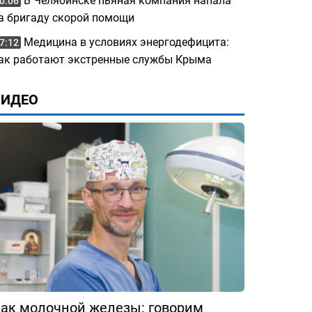
В Челябинске пьяная компания напала
0:06
а бригаду скорой помощи
Медицина в условиях энергодефицита:
7:12
ак работают экстренные службы Крыма
ВИДЕО
ак молочной железы: говорим