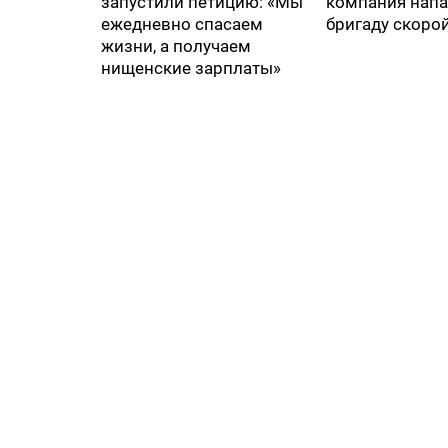
запустили петицию: «Мы
компания напа
ежедневно спасаем
бригаду скоро
жизни, а получаем
нищенские зарплаты»