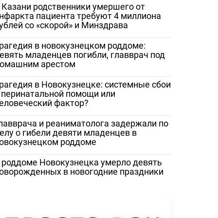
 помощи
женщина сняла разруху в
Сорочинской 
 Казани родственники умершего от
рез портал
Гатчинской межрайонной
записали
нфаркта пациента требуют 4 миллиона
больнице
видеообращен
ублей со «скорой» и Минздрава
и Бастрыкину
рагедия в новокузнецком роддоме:
евять младенцев погибли, главврач под
омашним арестом
рагедия в Новокузнецке: системные сбои
 перинатальной помощи или
еловеческий фактор?
лавврача и реаниматолога задержали по
елу о гибели девяти младенцев в
овокузнецком роддоме
 роддоме Новокузнецка умерло девять
оворожденных в новогодние праздники