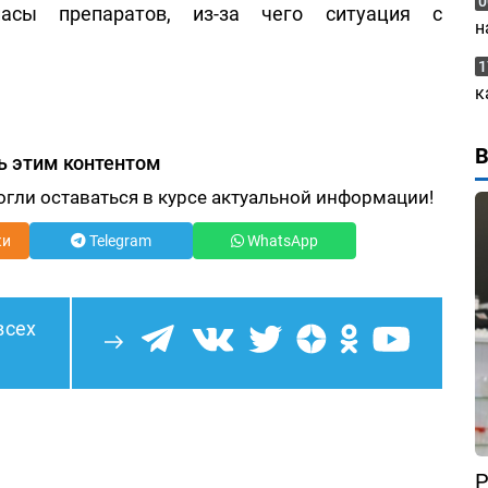
0
асы препаратов, из-за чего ситуация с
н
1
к
ь этим контентом
огли оставаться в курсе актуальной информации!
ки
Telegram
WhatsApp
всех
Р