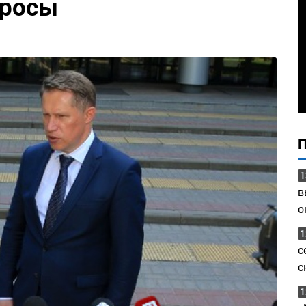
просы
1
в
о
1
с
с
1