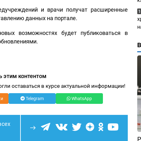
к
едучреждений и врачи получат расширенные
1
авлению данных на портале.
х
н
новых возможностях будет публиковаться в
 обновлениями.
ь этим контентом
огли оставаться в курсе актуальной информации!
ки
Telegram
WhatsApp
всех
Р