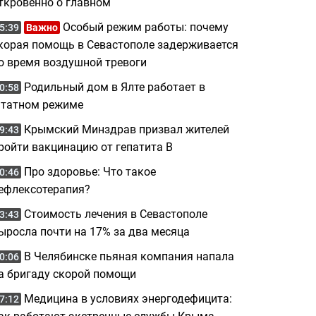
ткровенно о главном
Особый режим работы: почему
5:39
Важно
корая помощь в Севастополе задерживается
о время воздушной тревоги
Родильный дом в Ялте работает в
0:58
татном режиме
Крымский Минздрав призвал жителей
9:43
ройти вакцинацию от гепатита B
Про здоровье: Что такое
0:46
ефлексотерапия?
Стоимость лечения в Севастополе
3:43
ыросла почти на 17% за два месяца
В Челябинске пьяная компания напала
0:06
а бригаду скорой помощи
Медицина в условиях энергодефицита:
7:12