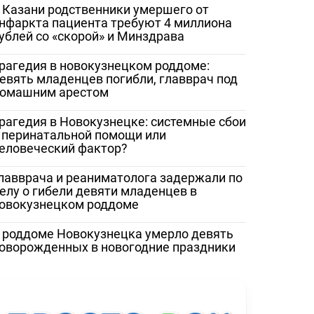
 Казани родственники умершего от
нфаркта пациента требуют 4 миллиона
ублей со «скорой» и Минздрава
ество
«Жаловаться бесполезно»:
Медработник
рагедия в новокузнецком роддоме:
 помощи
женщина сняла разруху в
Сорочинской 
евять младенцев погибли, главврач под
рез портал
Гатчинской межрайонной
записали
омашним арестом
больнице
видеообращен
и Бастрыкину
рагедия в Новокузнецке: системные сбои
 перинатальной помощи или
еловеческий фактор?
лавврача и реаниматолога задержали по
елу о гибели девяти младенцев в
овокузнецком роддоме
 роддоме Новокузнецка умерло девять
оворожденных в новогодние праздники