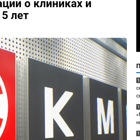
ции о клиниках и
 5 лет
1
с
с
1
«
н
1