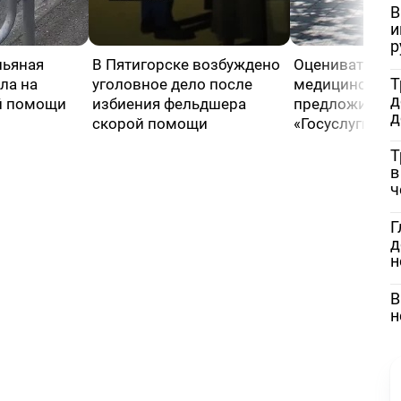
В
и
р
пьяная
В Пятигорске возбуждено
Оценивать кач
Т
ла на
уголовное дело после
медицинской
д
й помощи
избиения фельдшера
предложили че
д
скорой помощи
«Госуслуги»
Т
в
ч
Г
д
н
В
н