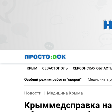
Перейти
к
основному
содержанию
КРЫМ
СЕВАСТОПОЛЬ
ХЕРСОНСКАЯ ОБЛАСТ
Особый режим работы "скорой"
Медицина в у
Новости
Медицина Крыма
Крыммедсправка на