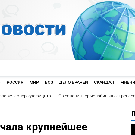
Ь
РОССИЯ
МИР
ВОЗ
ДЕЛО ВРАЧЕЙ
СКАНДАЛ
МНЕНИ
словиях энергодефицита
О хранении термолабильных препар
чала крупнейшее