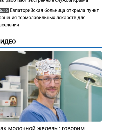
ак работают экстренные службы Крыма
Евпаторийская больница открыла пункт
6:56
ранения термолабильных лекарств для
аселения
ВИДЕО
ак молочной железы: говорим