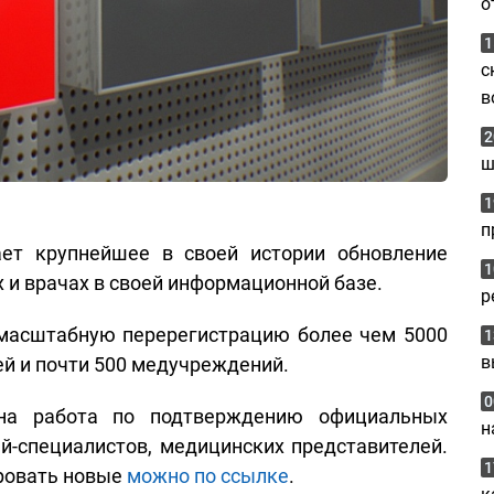
о
1
с
в
2
ш
1
п
ет крупнейшее в своей истории обновление
1
и врачах в своей информационной базе.
р
масштабную перерегистрацию более чем 5000
1
в
ей и почти 500 медучреждений.
0
ена работа по подтверждению официальных
н
й-специалистов, медицинских представителей.
1
ировать новые
можно по ссылке
.