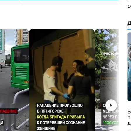
о
Д
Б
п
д