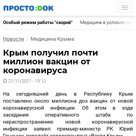
Перейти
Togg
к
основному
Особый режим работы "скорой"
Медицина в условиях эне
содержанию
Новости
Медицина Крыма
Крым получил почти
миллион вакцин от
коронавируса
21/11/2021 - 19:12
На сегодняшний день в Республику Крым
поставлено около миллиона доз вакцин от новой
коронавирусной инфекции. Об этом в ходе
заседания оперативного штаба по
нераспространению новой коронавирусной
инфекции заявил премьер-министр РК Юрий
Гоцанюк, передаёт корреспондент «Вести Крым».