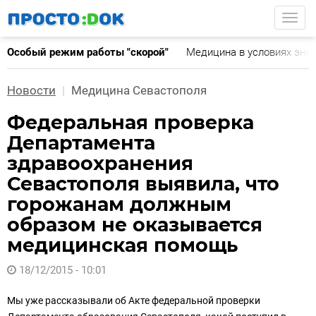
Перейти
Togg
к
основному
Особый режим работы "скорой"
Медицина в условиях эне
содержанию
Новости
Медицина Севастополя
Федеральная проверка
Департамента
здравоохранения
Севастополя выявила, что
горожанам должным
образом не оказывается
медицинская помощь
18/12/2015 - 10:01
Мы уже рассказывали об Акте федеральной проверки