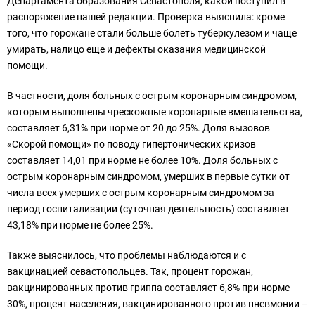
Департамента образования Севастополя, какой поступил в
распоряжение нашей редакции. Проверка выяснила: кроме
того, что горожане стали больше болеть туберкулезом и чаще
умирать, налицо еще и дефекты оказания медицинской
помощи.
В частности, доля больных с острым коронарным синдромом,
которым выполнены чрескожные коронарные вмешательства,
составляет 6,31% при норме от 20 до 25%. Доля вызовов
«Скорой помощи» по поводу гипертонических кризов
составляет 14,01 при норме не более 10%. Доля больных с
острым коронарным синдромом, умерших в первые сутки от
числа всех умерших с острым коронарным синдромом за
период госпитализации (суточная деятельность) составляет
43,18% при норме не более 25%.
Также выяснилось, что проблемы наблюдаются и с
вакцинацией севастопольцев. Так, процент горожан,
вакцинированных против гриппа составляет 6,8% при норме
30%, процент населения, вакцинированного против пневмонии –