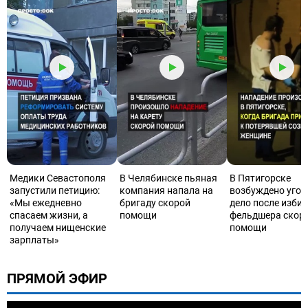
Медики Севастополя
В Челябинске пьяная
В Пятигорске
запустили петицию:
компания напала на
возбуждено угол
«Мы ежедневно
бригаду скорой
дело после изби
спасаем жизни, а
помощи
фельдшера скор
получаем нищенские
помощи
зарплаты»
ПРЯМОЙ ЭФИР