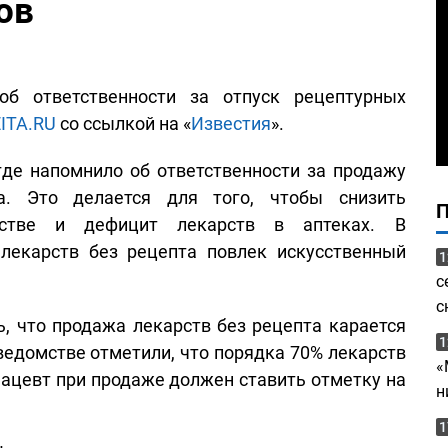
ов
об ответственности за отпуск рецептурных
ITA.RU
со ссылкой на «
Известия
».
где напомнило об ответственности за продажу
а. Это делается для того, чтобы снизить
стве и дефицит лекарств в аптеках. В
 лекарств без рецепта повлек искусственный
1
с
с
, что продажа лекарств без рецепта карается
1
ведомстве отметили, что порядка 70% лекарств
«
ацевт при продаже должен ставить отметку на
н
1