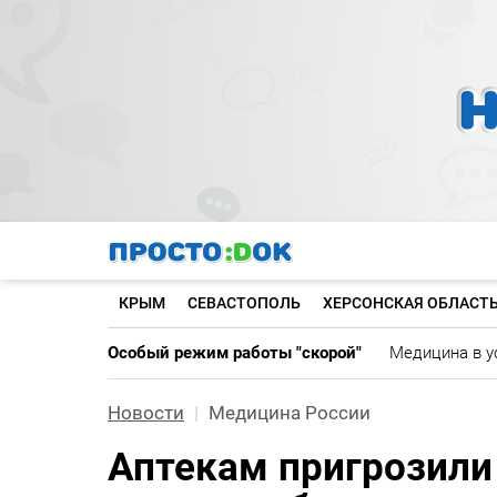
Перейти
к
основному
содержанию
КРЫМ
СЕВАСТОПОЛЬ
ХЕРСОНСКАЯ ОБЛАСТ
Особый режим работы "скорой"
Медицина в у
Новости
Медицина России
Аптекам пригрозили