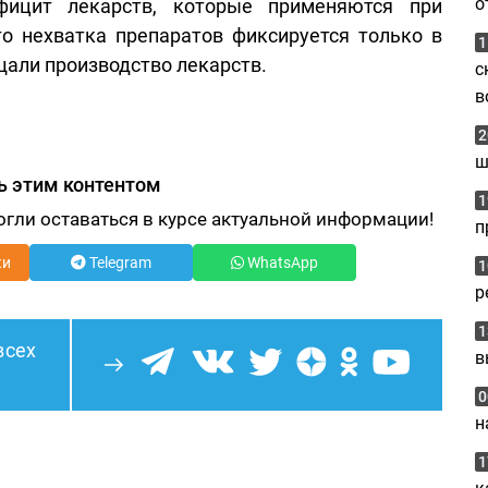
о
фицит лекарств, которые применяются при
то нехватка препаратов фиксируется только в
1
щали производство лекарств.
с
в
2
ш
ь этим контентом
1
огли оставаться в курсе актуальной информации!
п
ки
Telegram
WhatsApp
1
р
1
всех
в
0
н
1