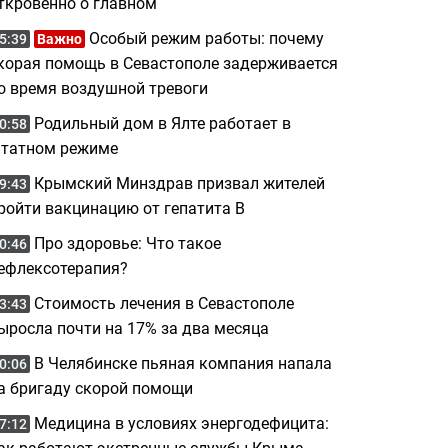
ткровенно о главном
Особый режим работы: почему
5:39
Важно
корая помощь в Севастополе задерживается
о время воздушной тревоги
Родильный дом в Ялте работает в
0:58
татном режиме
Крымский Минздрав призвал жителей
9:43
ройти вакцинацию от гепатита B
Про здоровье: Что такое
0:46
ефлексотерапия?
Стоимость лечения в Севастополе
3:43
ыросла почти на 17% за два месяца
В Челябинске пьяная компания напала
0:06
а бригаду скорой помощи
Медицина в условиях энергодефицита:
7:12