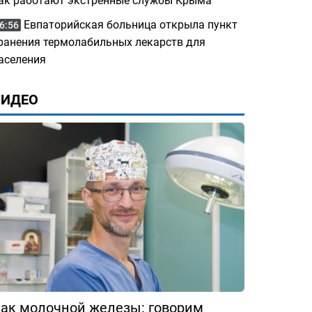
ак работают экстренные службы Крыма
Евпаторийская больница открыла пункт
6:56
ранения термолабильных лекарств для
аселения
ВИДЕО
ак молочной железы: говорим