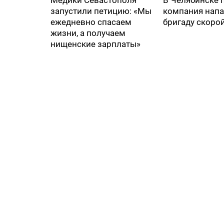
Медики Севастополя
В Челябинске 
запустили петицию: «Мы
компания напа
ежедневно спасаем
бригаду скоро
жизни, а получаем
нищенские зарплаты»