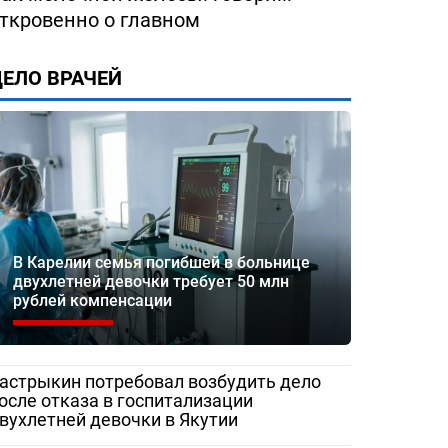
ество
«Жаловаться бесполезно»:
Медработник
ткровенно о главном
 помощи
женщина сняла разруху в
Сорочинской 
рез портал
Гатчинской межрайонной
записали
больнице
видеообращен
ЕЛО ВРАЧЕЙ
и Бастрыкину
В Карелии семья погибшей в больнице
двухлетней девочки требует 50 млн
рублей компенсации
астрыкин потребовал возбудить дело
осле отказа в госпитализации
вухлетней девочки в Якутии