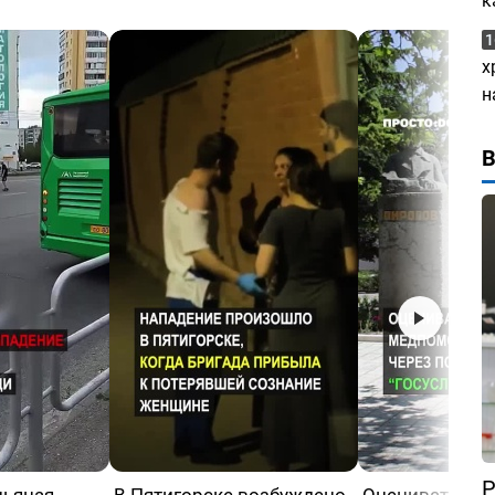
к
1
х
н
Р