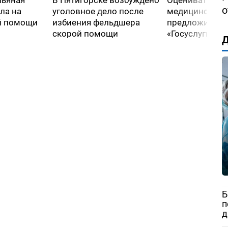
пьяная
В Пятигорске возбуждено
Оценивать кач
о
ла на
уголовное дело после
медицинской
й помощи
избиения фельдшера
предложили че
скорой помощи
«Госуслуги»
Д
Б
п
д