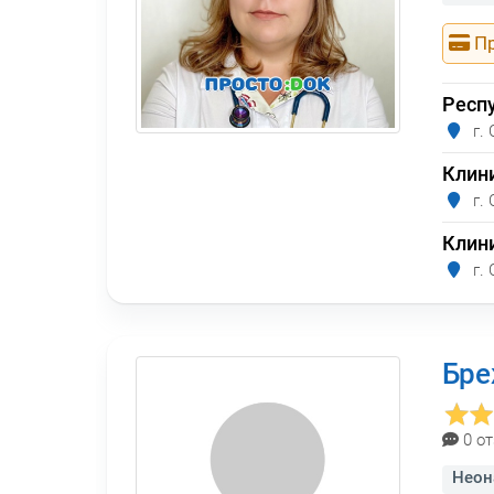
П
Респ
г. 
Клини
г. 
Клин
г. 
Бре
0 о
Неон