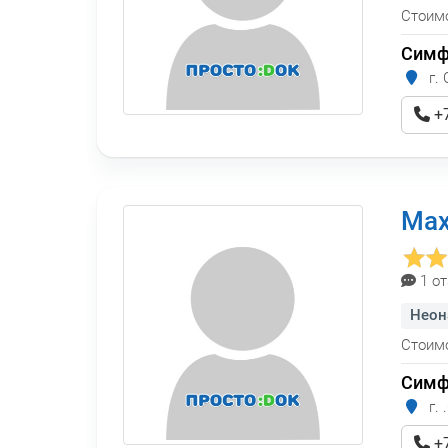
Стоимо
Симф
г. 
+7
Мах
1 о
Неон
Стоимо
Симф
г. 
+7