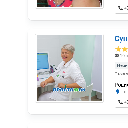
+7
Сун
10 
Неон
Стоимо
Роди
пр-
+7