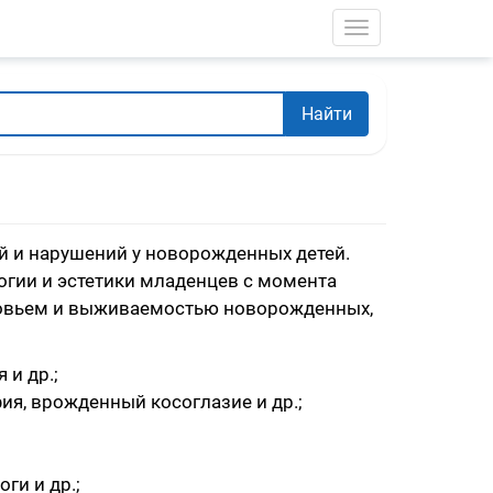
Toggle navigati
Найти
ий и нарушений у новорожденных детей.
логии и эстетики младенцев с момента
оровьем и выживаемостью новорожденных,
 и др.;
ия, врожденный косоглазие и др.;
ги и др.;