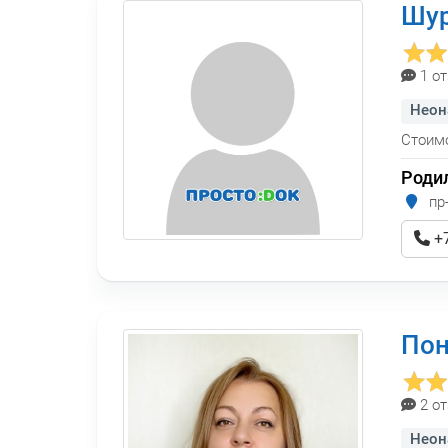
Шур
1 о
Неон
Стоимо
Роди
пр-
+7
Пон
2 о
Неон