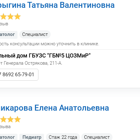
ыгина Татьяна Валентиновна
тзыв
атолог
Cпециалист
сть консультации можно уточнить в клинике.
льный дом ГБУЗС "ГБ№5 ЦОЗМиР"
т Генерала Острякова, 211-А.
 8692 65-79-01
икарова Елена Анатольевна
тзыва
атолог
Педиатр
Стаж
22 года
Специалист