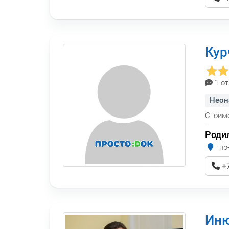
Кур
1 о
Неон
Стоимо
Роди
пр-
+7
Иню