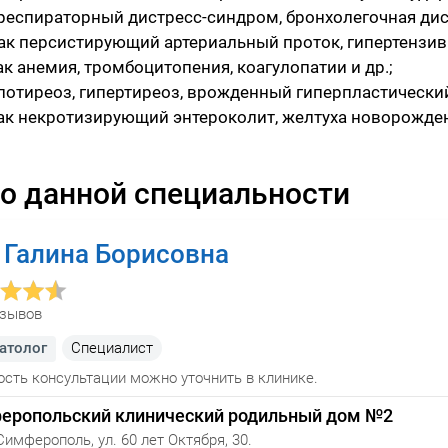
респираторный дистресс-синдром, бронхолегочная диспл
ак персистирующий артериальный проток, гипертензив
к анемия, тромбоцитопения, коагулопатии и др.;
потиреоз, гипертиреоз, врожденный гиперпластически
ак некротизирующий энтероколит, желтуха новорожден
о данной специальности
 Галина Борисовна
тзывов
атолог
Cпециалист
сть консультации можно уточнить в клинике.
еропольский клинический родильный дом №2
Симферополь, ул. 60 лет Октября, 30.