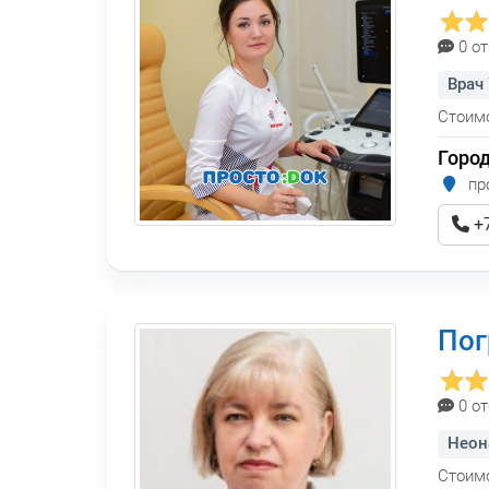
0 о
Врач
Стоимо
Горо
про
+7
Пог
0 о
Неон
Стоимо