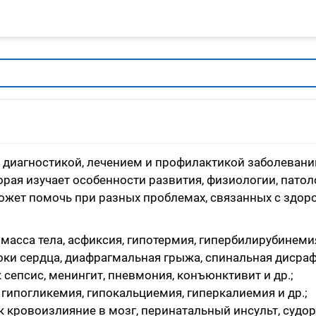
ся диагностикой, лечением и профилактикой заболеван
торая изучает особенности развития, физиологии, пато
может помочь при разных проблемах, связанных с зд
асса тела, асфиксия, гипотермия, гипербилирубинемия
ки сердца, диафрагмальная грыжа, спинальная дисраф
 сепсис, менингит, пневмония, конъюнктивит и др.;
 гипогликемия, гипокальциемия, гиперкалиемия и др.;
 кровоизлияние в мозг, перинатальный инсульт, судоро