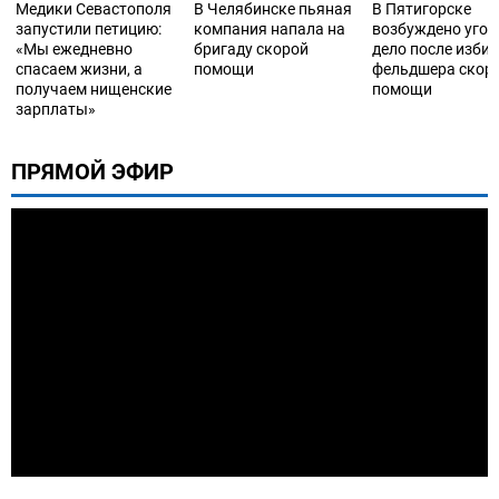
Медики Севастополя
В Челябинске пьяная
В Пятигорске
запустили петицию:
компания напала на
возбуждено угол
«Мы ежедневно
бригаду скорой
дело после изби
спасаем жизни, а
помощи
фельдшера скор
получаем нищенские
помощи
зарплаты»
ПРЯМОЙ ЭФИР