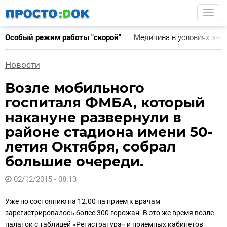
Перейти
Togg
к
основному
Особый режим работы "скорой"
Медицина в условиях эне
содержанию
Новости
Возле мобильного
госпиталя ФМБА, который
накануне развернули в
районе стадиона имени 50-
летия Октября, собрал
большие очереди.
02/12/2015 - 08:13
Уже по состоянию на 12.00 на прием к врачам
зарегистрировалось более 300 горожан. В это же время возле
палаток с таблицей «Регистратура» и приемных кабинетов