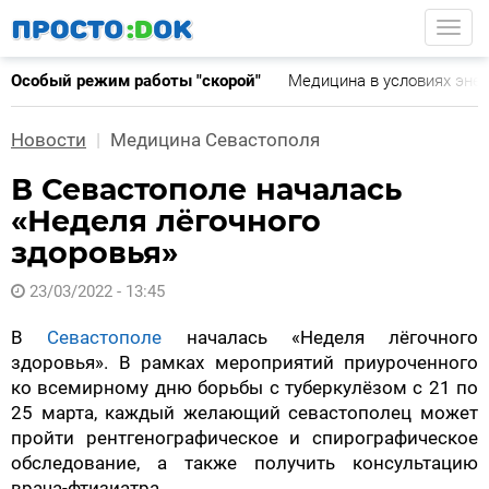
Перейти
Togg
к
основному
Особый режим работы "скорой"
Медицина в условиях эне
содержанию
Новости
Медицина Севастополя
В Севастополе началась
«Неделя лёгочного
здоровья»
23/03/2022 - 13:45
В
Севастополе
началась «Неделя лёгочного
здоровья». В рамках мероприятий приуроченного
ко всемирному дню борьбы с туберкулёзом с 21 по
25 марта, каждый желающий севастополец может
пройти рентгенографическое и спирографическое
обследование, а также получить консультацию
врача-фтизиатра.