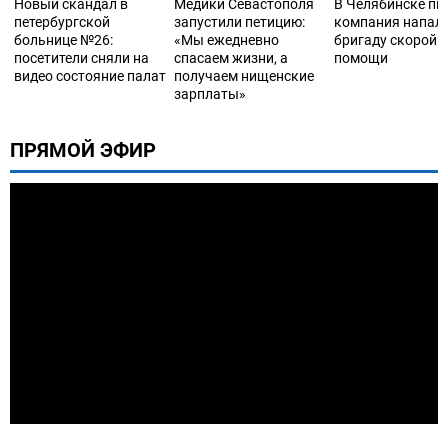
Новый скандал в
Медики Севастополя
В Челябинске пь
петербургской
запустили петицию:
компания напала
больнице №26:
«Мы ежедневно
бригаду скорой
посетители сняли на
спасаем жизни, а
помощи
видео состояние палат
получаем нищенские
зарплаты»
ПРЯМОЙ ЭФИР