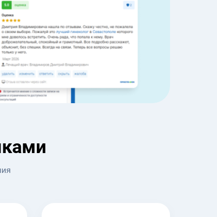
иками
ния